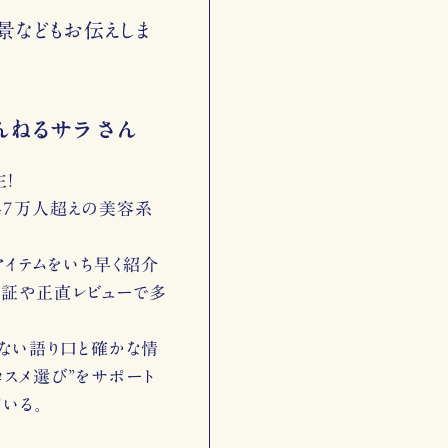
景などもお伝えしま
んねるサラ さん
！
147万人超えの美容系
アイテムをいち早く紹介
検証や正直レビューで多
ない語り口と確かな情
コスメ選び”をサポート
いる。