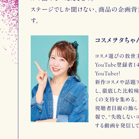
ステージでしか聞けない、商品の企画背
す。
コスメヲタちゃ
コスメ選びの救世主
YouTube登録者
YouTuber！
新作コスメや話題
し、徹底した比較
くの支持を集める。
視聴者目線の飾ら
報で、“失敗しない
する動画を発信して