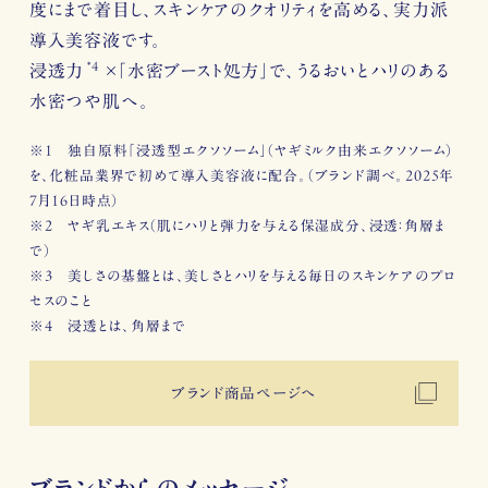
度にまで着目し、スキンケアのクオリティを高める、実力派
導入美容液です。
*4
浸透力
×「水密ブースト処方」で、うるおいとハリのある
水密つや肌へ。
※1 独自原料「浸透型エクソソーム」（ヤギミルク由来エクソソーム）
を、化粧品業界で初めて導入美容液に配合。（ブランド調べ。2025年
7月16日時点）
※2 ヤギ乳エキス（肌にハリと弾力を与える保湿成分、浸透：角層ま
で）
※3 美しさの基盤とは、美しさとハリを与える毎日のスキンケアのプロ
セスのこと
※4 浸透とは、角層まで
ブランド商品ページへ